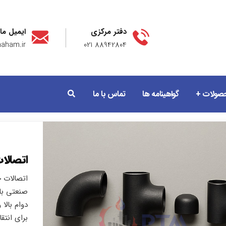
دفتر مرکزی
ایمیل ما
aham.ir
88942804 021
صولات
گواهینامه ها
تماس با ما
اتصالات
صنعتی با 
برای انتق