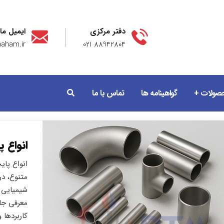
دفتر مرکزی
ایمیل ما
aham.ir
88942804 021
صولات
گواهینامه ها
تماس با ما
انواع 
انواع پا
متنوع، در
شیمیایی ک
معرفی جام
کاربردها 