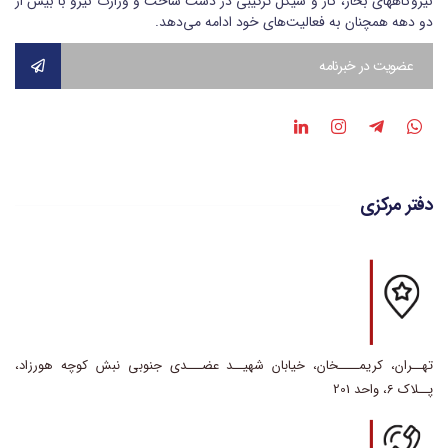
نیروگاههای بخار، گاز و سیکل ترکیبی در دست ساخت و وزارت نیرو با بیش از
دو دهه همچنان به فعالیت‌های خود ادامه می‌دهد.
دفتر مرکزی
تهــران، کریمــــخان، خیابان شهیــد عضـــدی جنوبی نبش کوچه هورزاد،
پــلاک 6، واحد 201