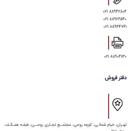
88942804 021
88926540 021
88944761 021
88904130 021
دفتر فروش
تهـران، خیام شمالـی، کوچه روحی، مجتمــع تجـاری روحــی، طبقـه همـکـف،