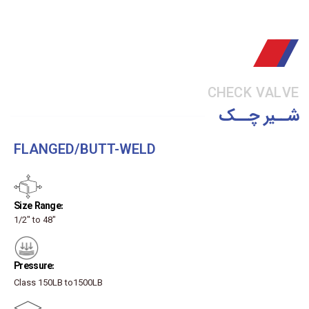
CHECK VALVE
شــیر چــک
FLANGED/BUTT-WELD
:Size Range
1/2" to 48"
:Pressure
Class 150LB to1500LB