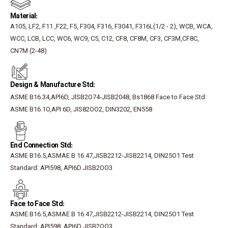
:Material
A105, LF2, F11 ,F22, F5, F304, F316, F3041, F316L(1/2 - 2), WCB, WCA,
WCC, LCB, LCC, WC6, WC9, C5, C12, CF8, CF8M, CF3, CF3M,CF8C,
CN7M (2-48)
:Design & Manufacture Std
ASME B16.34,APl6D, JlSB2O74-JISB2048, Bs1868 Face to Face Std:
ASME B16.1O,API 6D, JIS82OO2, DIN3202, EN558
:End Connection Std
ASME B16.5,ASMAE B 16.47,JISB2212-JISB2214, DIN25O1 Test
Standard: API598, API6D JISB2OO3
:Face to Face Std
ASME B16.5,ASMAE B 16.47,JISB2212-JISB2214, DIN25O1 Test
Standard: API598, API6D JISB2OO3