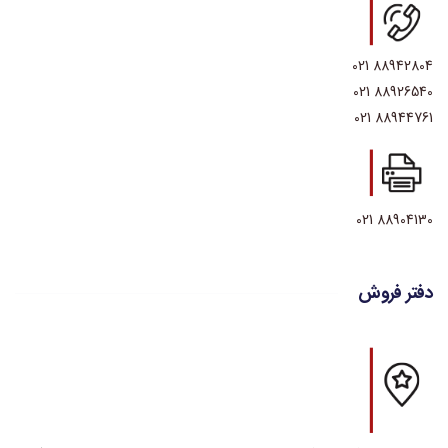
88942804 021
88926540 021
88944761 021
88904130 021
دفتر فروش