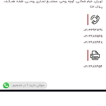
تهـران، خیام شمالـی، کوچه روحی، مجتمــع تجـاری روحــی، طبقـه همـکـف،
پـلاک C12
33947291 021
36871565 021
36871948 021
36871954 021
سوالی دارید ؟ در خدمتیم.
© 2023 Petro Tamin Maham Co. تمام حقوق محفوظ است طراحی سایت ,
طراحی کاتالوگ
,
طراحی بسته بندی
besigraphic.ir