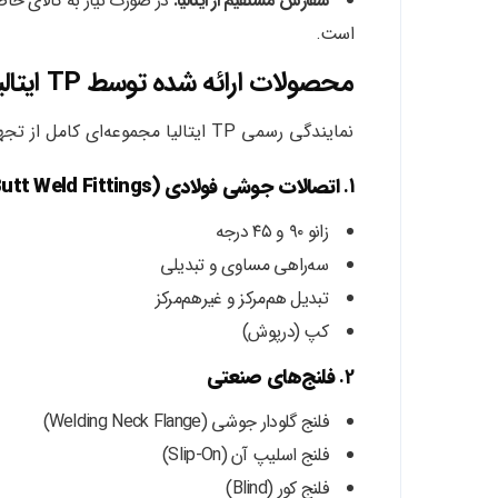
سفارش مستقیم از ایتالیا:
است.
محصولات ارائه شده توسط TP ایتالیا
نمایندگی رسمی TP ایتالیا مجموعه‌ای کامل از تجهیزات اتصال را عرضه می‌کند که شامل:
1.
اتصالات جوشی فولادی (Butt Weld Fittings)
زانو ۹۰ و ۴۵ درجه
سه‌راهی مساوی و تبدیلی
تبدیل هم‌مرکز و غیرهم‌مرکز
کپ (درپوش)
2.
فلنج‌های صنعتی
فلنج گلودار جوشی (Welding Neck Flange)
فلنج اسلیپ آن (Slip-On)
فلنج کور (Blind)