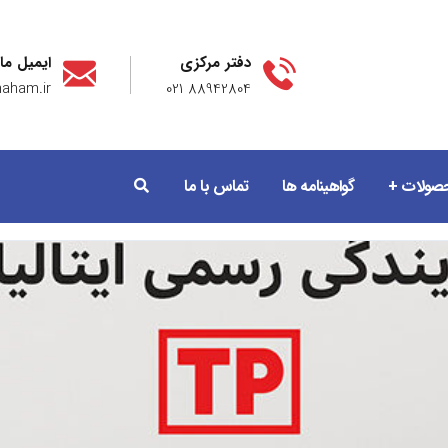
دفتر مرکزی
ایمیل ما
aham.ir
88942804 021
صولات
گواهینامه ها
تماس با ما