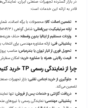
قادر به ارائه این خدمات است:
تضمین اصالت کالا:
محصولات با برگه اصالت، شماره Heat Number، و حک برند TP عرضه می‌شو
ارائه سرتیفیکیت بین‌المللی:
شامل گواهی EN10204/3.1 یا 3.2 بنا به سفارش.
واردات مستقیم از ایتالیا بدون واسطه:
حذف هزینه‌های
پشتیبانی فنی:
ارائه مشاوره مهندسی برای انتخاب به
تحویل فوری از انبار تهران یا بندرعباس:
مناسب پروژه‌ها
قیمت رقابتی همراه با مشاوره خرید:
امکان سفارش ع
چرا از نمایندگی رسمی TP خرید کنیم؟
جلوگیری از خرید اجناس تقلبی:
تضمین می‌کند.
دریافت گارانتی و خدمات پس از فروش:
تنها نماین
پشتیبانی مهندسی:
نمایندگی رسمی با نیروهای متخ