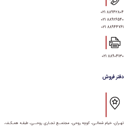
88942804 021
88926540 021
88944761 021
88904130 021
دفتر فروش
تهـران، خیام شمالـی، کوچه روحی، مجتمــع تجـاری روحــی، طبقـه همـکـف،