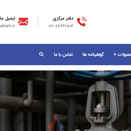
دفتر مرکزی
ایمیل ما
aham.ir
88942804 021
صولات
گواهینامه ها
تماس با ما